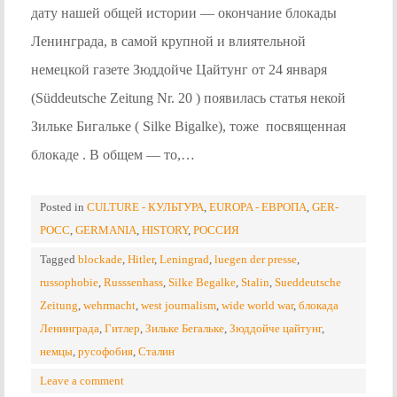
дату нашей общей истории — окончание блокады
Ленинграда, в самой крупной и влиятельной
немецкой газете Зюддойче Цайтунг от 24 января
(Süddeutsche Zeitung Nr. 20 ) появилась статья некой
Зильке Бигальке ( Silke Bigalke), тоже посвященная
блокаде . В общем — то,…
Posted in
CULTURE - КУЛЬТУРА
,
EUROPA - ЕВРОПА
,
GER-
POCC
,
GERMANIA
,
HISTORY
,
РОССИЯ
Tagged
blockade
,
Hitler
,
Leningrad
,
luegen der presse
,
russophobie
,
Russsenhass
,
Silke Begalke
,
Stalin
,
Sueddeutsche
Zeitung
,
wehrmacht
,
west journalism
,
wide world war
,
блокада
Ленинграда
,
Гитлер
,
Зильке Бегальке
,
Зюддойче цайтунг
,
немцы
,
русофобия
,
Сталин
Leave a comment