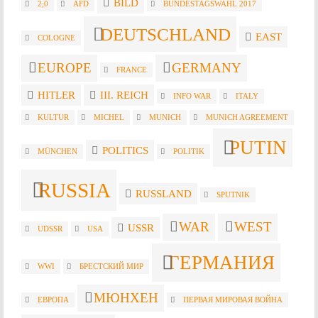
BILD
2;0
AFD
BUNDESTAGSWAHL 2017
DEUTSCHLAND
EAST
COLOGNE
EUROPE
GERMANY
FRANCE
HITLER
III. REICH
INFO WAR
ITALY
KULTUR
MICHEL
MUNICH
MUNICH AGREEMENT
PUTIN
POLITICS
MÜNCHEN
POLITIK
RUSSIA
RUSSLAND
SPUTNIK
WAR
WEST
USSR
UDSSR
USA
ГЕРМАНИЯ
WWI
БРЕСТСКИЙ МИР
МЮНХЕН
ЕВРОПА
ПЕРВАЯ МИРОВАЯ ВОЙНА