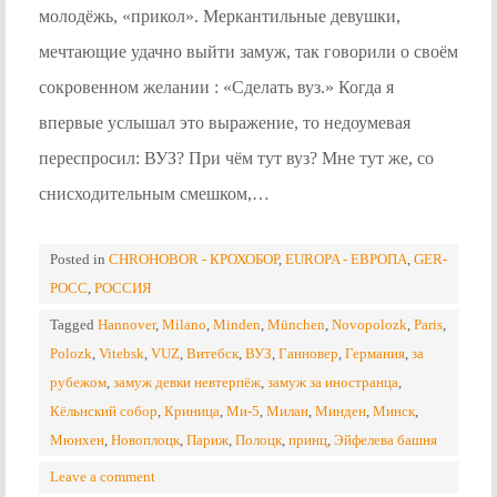
молодёжь, «прикол». Меркантильные девушки,
мечтающие удачно выйти замуж, так говорили о своём
сокровенном желании : «Сделать вуз.» Когда я
впервые услышал это выражение, то недоумевая
переспросил: ВУЗ? При чём тут вуз? Мне тут же, со
снисходительным смешком,…
Posted in
CHROHOBOR - КРОХОБОР
,
EUROPA - ЕВРОПА
,
GER-
POCC
,
РОССИЯ
Tagged
Hannover
,
Milano
,
Minden
,
München
,
Novopolozk
,
Paris
,
Polozk
,
Vitebsk
,
VUZ
,
Витебск
,
ВУЗ
,
Ганновер
,
Германия
,
за
рубежом
,
замуж девки невтерпёж
,
замуж за иностранца
,
Кёльнский собор
,
Криница
,
Ми-5
,
Милан
,
Минден
,
Минск
,
Мюнхен
,
Новоплоцк
,
Париж
,
Полоцк
,
принц
,
Эйфелева башня
Leave a comment