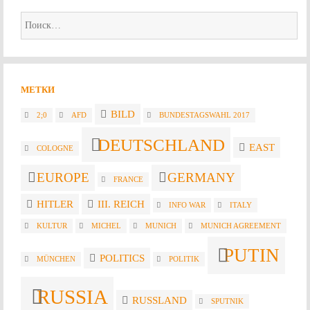
Найти:
МЕТКИ
BILD
2;0
AFD
BUNDESTAGSWAHL 2017
DEUTSCHLAND
EAST
COLOGNE
EUROPE
GERMANY
FRANCE
HITLER
III. REICH
INFO WAR
ITALY
KULTUR
MICHEL
MUNICH
MUNICH AGREEMENT
PUTIN
POLITICS
MÜNCHEN
POLITIK
RUSSIA
RUSSLAND
SPUTNIK