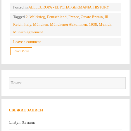
Posted in
ALL
,
EUROPA - ЕВРОПА
,
GERMANIA
,
HISTORY
Tagged
2. Weltkrieg
,
Deutschland
,
France
,
Greate Britain
,
III.
Reich
,
Italy
,
München
,
Münchener Abkommen. 1938
,
Munich
,
Munich agreement
Leave a comment
Read More
Найти:
СВЕЖИЕ ЗАПИСИ
Chatyn Хатынь