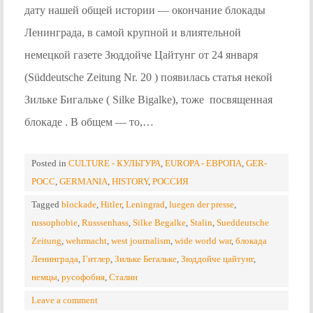
дату нашей общей истории — окончание блокады
Ленинграда, в самой крупной и влиятельной
немецкой газете Зюддойче Цайтунг от 24 января
(Süddeutsche Zeitung Nr. 20 ) появилась статья некой
Зильке Бигальке ( Silke Bigalke), тоже посвященная
блокаде . В общем — то,…
Posted in
CULTURE - КУЛЬТУРА
,
EUROPA - ЕВРОПА
,
GER-
POCC
,
GERMANIA
,
HISTORY
,
РОССИЯ
Tagged
blockade
,
Hitler
,
Leningrad
,
luegen der presse
,
russophobie
,
Russsenhass
,
Silke Begalke
,
Stalin
,
Sueddeutsche
Zeitung
,
wehrmacht
,
west journalism
,
wide world war
,
блокада
Ленинграда
,
Гитлер
,
Зильке Бегальке
,
Зюддойче цайтунг
,
немцы
,
русофобия
,
Сталин
Leave a comment