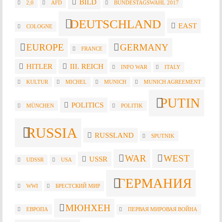
BILD
2;0
AFD
BUNDESTAGSWAHL 2017
DEUTSCHLAND
EAST
COLOGNE
EUROPE
GERMANY
FRANCE
HITLER
III. REICH
INFO WAR
ITALY
KULTUR
MICHEL
MUNICH
MUNICH AGREEMENT
PUTIN
POLITICS
MÜNCHEN
POLITIK
RUSSIA
RUSSLAND
SPUTNIK
WAR
WEST
USSR
UDSSR
USA
ГЕРМАНИЯ
WWI
БРЕСТСКИЙ МИР
МЮНХЕН
ЕВРОПА
ПЕРВАЯ МИРОВАЯ ВОЙНА