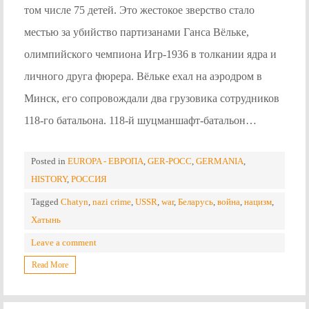
том числе 75 детей. Это жестокое зверство стало
местью за убийство партизанами Ганса Вёльке,
олимпийского чемпиона Игр-1936 в толкании ядра и
личного друга фюрера. Вёльке ехал на аэродром в
Минск, его сопровождали два грузовика сотрудников
118-го батальона. 118-й шуцманшафт-батальон…
Posted in
EUROPA - ЕВРОПА
,
GER-POCC
,
GERMANIA
,
HISTORY
,
РОССИЯ
Tagged
Chatyn
,
nazi crime
,
USSR
,
war
,
Беларусь
,
война
,
нацизм
,
Хатынь
Leave a comment
Read More