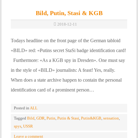
Bild, Putin, Stasi & KGB
2018-12-11
Todays headline on the front page of the German tabloid
«BILD» red: «Putins secret StaSi badge identification card!
Furthermore: «As a KGB spy in Dresden». One must say
in the style of «BILD» journalists: A feast! Yes, really.
When does a state archive happen to contain the personal
identification card of a prominent person…
Posted in
ALL
Tagged
Bild
,
GDR
,
Putin
,
Putin & Stasi
,
Putin&KGB
,
sensation
,
spys
,
USSR
Leave a comment