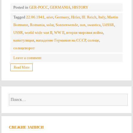
Posted in
GER-POCC
,
GERMANIA
,
HISTORY
Tagged
22.06.1941
,
arier
,
Germany
,
Hitler
,
III. Reich
,
Italy
,
Martin
Bormann
,
Romania
,
solar
,
Sonnenwende
,
sun
,
swastica
,
UdSSR
,
USSR
,
world wide war II
,
WW II
,
вторая мировая война
,
капитуляция
,
нападение Германии на СССР
,
солнце
,
солнцеворот
Leave a comment
Read More
Найти:
СВЕЖИЕ ЗАПИСИ