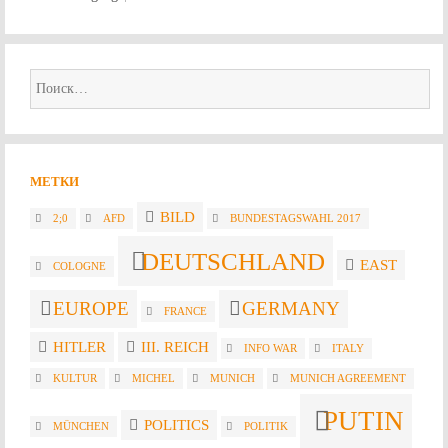
Найти:
МЕТКИ
BILD
2;0
AFD
BUNDESTAGSWAHL 2017
DEUTSCHLAND
EAST
COLOGNE
EUROPE
GERMANY
FRANCE
HITLER
III. REICH
INFO WAR
ITALY
KULTUR
MICHEL
MUNICH
MUNICH AGREEMENT
PUTIN
POLITICS
MÜNCHEN
POLITIK