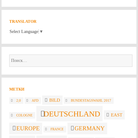
TRANSLATOR
Select Language
▼
Найти:
МЕТКИ
BILD
2;0
AFD
BUNDESTAGSWAHL 2017
DEUTSCHLAND
EAST
COLOGNE
EUROPE
GERMANY
FRANCE