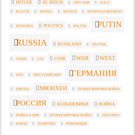
HITLER
III. REICH
INFO WAR
ITALY
KULTUR
MICHEL
MUNICH
MUNICH AGREEMENT
PUTIN
POLITICS
MÜNCHEN
POLITIK
RUSSIA
RUSSLAND
SPUTNIK
WAR
WEST
USSR
UDSSR
USA
ГЕРМАНИЯ
WWI
БРЕСТСКИЙ МИР
МЮНХЕН
ЕВРОПА
ПЕРВАЯ МИРОВАЯ ВОЙНА
РОССИЯ
БОЛЬШЕВИКИ
ВОЙНА
ВОЙНА И МИР
ВТОРАЯ МИРОВАЯ ВОЙНА
ИНТЕРНЕТ
НАРОД
ПОЛИТИКА
РЕВОЛЮЦИЯ