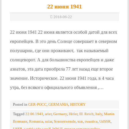
22 июня 1941
2018-06-22
22 июня 1941 22 июня является особой датой для всех
европейцев. В это день Солнце совершает в северном
полушарии, где они проживают, так называемый
солнцеворот. А для большинства европейцев и даже
азиатов, эта дата приобрела 77 лет назад еще второе
значение. Историческое. 22 июня 1941 года, в 4 часа
утра, без всякого официального объявления ,…
Posted in
GER-POCC
,
GERMANIA
,
HISTORY
Tagged
22.06.1941
,
arier
,
Germany
,
Hitler
,
III. Reich
,
Italy
,
Martin
Bormann
,
Romania
,
solar
,
Sonnenwende
,
sun
,
swastica
,
UdSSR
,
USSR
,
world wide war II
,
WW II
,
вторая мировая война
,