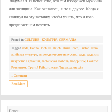
подумал я. И непонятно, кто там изображен мужчина
или женщина. Как оказалось, и то и другое. Когда я
кликнул на эту заставку, чтобы узнать, что и кого
предлагает нам почтить…
Posted in
CULTURE - КУЛЬТУРА
,
GERMANIA
Tagged
dada
,
Hanna Höch
,
III. Reich
,
Third Reich
,
Tristan Tzara
,
арийская культура
,
вырожденческое искусство
,
дада
,
дадаизм
,
искусство Германии
,
лесбийская любовь
,
модернизм
,
Самюэл
Розеншток
,
Третий Рейх
,
тристан Тцара
,
ханна хёх
1 Comment
Read More
Найти: