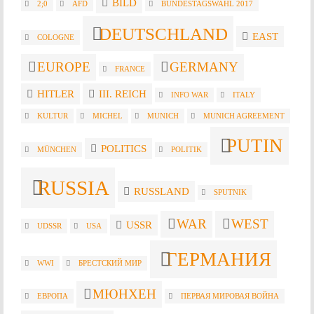
BILD
2;0
AFD
BUNDESTAGSWAHL 2017
DEUTSCHLAND
EAST
COLOGNE
EUROPE
GERMANY
FRANCE
HITLER
III. REICH
INFO WAR
ITALY
KULTUR
MICHEL
MUNICH
MUNICH AGREEMENT
PUTIN
POLITICS
MÜNCHEN
POLITIK
RUSSIA
RUSSLAND
SPUTNIK
WAR
WEST
USSR
UDSSR
USA
ГЕРМАНИЯ
WWI
БРЕСТСКИЙ МИР
МЮНХЕН
ЕВРОПА
ПЕРВАЯ МИРОВАЯ ВОЙНА