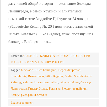
дату нашей общей истории — окончание блокады
Ленинграда, в самой крупной и влиятельной
немецкой газете Зюддойче Цайтунг от 24 января
(Süddeutsche Zeitung Nr. 20 ) появилась статья некой
Зильке Бигальке ( Silke Bigalke), тоже посвященная
блокаде . В общем — то,…
Posted in
CULTURE - КУЛЬТУРА
,
EUROPA - ЕВРОПА
,
GER-
POCC
,
GERMANIA
,
HISTORY
,
РОССИЯ
Tagged
blockade
,
Hitler
,
Leningrad
,
luegen der presse
,
russophobie
,
Russsenhass
,
Silke Begalke
,
Stalin
,
Sueddeutsche
Zeitung
,
wehrmacht
,
west journalism
,
wide world war
,
блокада
Ленинграда
,
Гитлер
,
Зильке Бегальке
,
Зюддойче цайтунг
,
немцы
,
русофобия
,
Сталин
Leave a comment