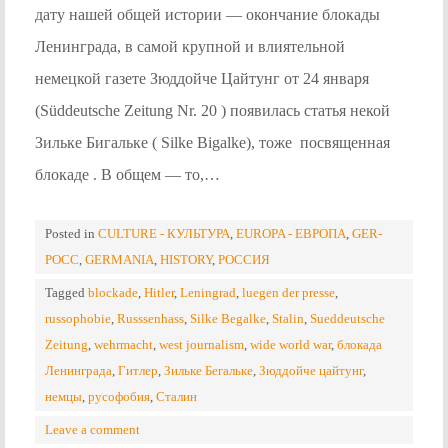
дату нашей общей истории — окончание блокады
Ленинграда, в самой крупной и влиятельной
немецкой газете Зюддойче Цайтунг от 24 января
(Süddeutsche Zeitung Nr. 20 ) появилась статья некой
Зильке Бигальке ( Silke Bigalke), тоже посвященная
блокаде . В общем — то,…
Posted in
CULTURE - КУЛЬТУРА
,
EUROPA - ЕВРОПА
,
GER-
POCC
,
GERMANIA
,
HISTORY
,
РОССИЯ
Tagged
blockade
,
Hitler
,
Leningrad
,
luegen der presse
,
russophobie
,
Russsenhass
,
Silke Begalke
,
Stalin
,
Sueddeutsche
Zeitung
,
wehrmacht
,
west journalism
,
wide world war
,
блокада
Ленинграда
,
Гитлер
,
Зильке Бегальке
,
Зюддойче цайтунг
,
немцы
,
русофобия
,
Сталин
Leave a comment