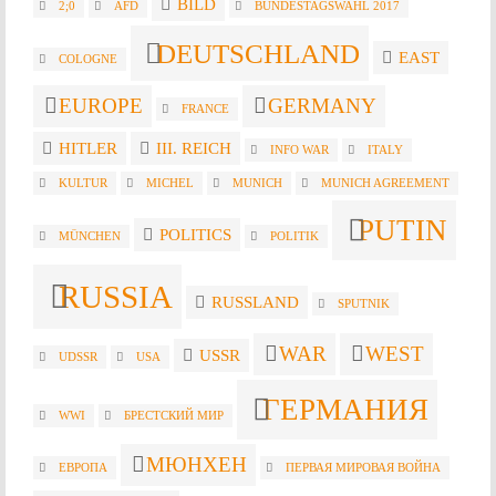
BILD
2;0
AFD
BUNDESTAGSWAHL 2017
DEUTSCHLAND
EAST
COLOGNE
EUROPE
GERMANY
FRANCE
HITLER
III. REICH
INFO WAR
ITALY
KULTUR
MICHEL
MUNICH
MUNICH AGREEMENT
PUTIN
POLITICS
MÜNCHEN
POLITIK
RUSSIA
RUSSLAND
SPUTNIK
WAR
WEST
USSR
UDSSR
USA
ГЕРМАНИЯ
WWI
БРЕСТСКИЙ МИР
МЮНХЕН
ЕВРОПА
ПЕРВАЯ МИРОВАЯ ВОЙНА