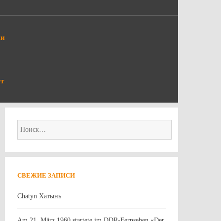
ки
т
Найти:
СВЕЖИЕ ЗАПИСИ
Chatyn Хатынь
Am 21. März 1960 startete im DDR-Fernsehen «Der