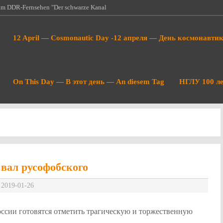
 im DDR-Fernsehen "Der schwarze Kanal
k and Internet - Рождение космонавтики
12 April — Cosmonautic Day -12 апреля — День космонавти
т…
есколько дней назад в Мюнхене
нция по безопасности или как…
 Vor einigen Tagen ist in München die
On This Day — В этот день — An diesem Tag
НГЛУ 100 ле
 zu Ende…
да фашисты и бандеровцы сожгли
 в том…
вал русофобского
2019-01-26
оссии готовятся отметить трагическую и торжественную