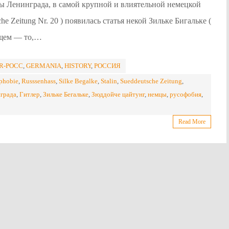
ы Ленинграда, в самой крупной и влиятельной немецкой
e Zeitung Nr. 20 ) появилась статья некой Зильке Бигальке (
общем — то,…
R-POCC
,
GERMANIA
,
HISTORY
,
РОССИЯ
phobie
,
Russsenhass
,
Silke Begalke
,
Stalin
,
Sueddeutsche Zeitung
,
нграда
,
Гитлер
,
Зильке Бегальке
,
Зюддойче цайтунг
,
немцы
,
русофобия
,
Read More