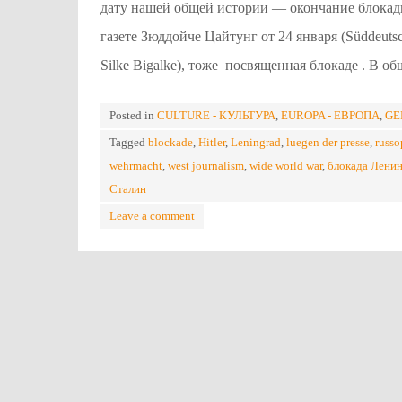
дату нашей общей истории — окончание блокад
газете Зюддойче Цайтунг от 24 января (Süddeutsch
Silke Bigalke), тоже посвященная блокаде . В 
Posted in
CULTURE - КУЛЬТУРА
,
EUROPA - ЕВРОПА
,
GE
Tagged
blockade
,
Hitler
,
Leningrad
,
luegen der presse
,
russo
wehrmacht
,
west journalism
,
wide world war
,
блокада Лени
Сталин
Leave a comment