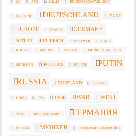
BILD
2;0
AFD
BUNDESTAGSWAHL 2017
DEUTSCHLAND
EAST
COLOGNE
EUROPE
GERMANY
FRANCE
HITLER
III. REICH
INFO WAR
ITALY
KULTUR
MICHEL
MUNICH
MUNICH AGREEMENT
PUTIN
POLITICS
MÜNCHEN
POLITIK
RUSSIA
RUSSLAND
SPUTNIK
WAR
WEST
USSR
UDSSR
USA
ГЕРМАНИЯ
WWI
БРЕСТСКИЙ МИР
МЮНХЕН
ЕВРОПА
ПЕРВАЯ МИРОВАЯ ВОЙНА