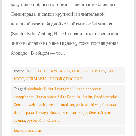
дату нашей общей истории — окончание блокады
Ленинграда, в самой крупной и влиятельной
немецкой газете Зюддойче Цайтунг от 24 января
(Süddeutsche Zeitung Nr. 20 ) появилась статья некой
Зильке Бигальке ( Silke Bigalke), тоже посвященная
блокаде . В общем — то,…
Posted in
CULTURE - КУЛЬТУРА
,
EUROPA - ЕВРОПА
,
GER-
POCC
,
GERMANIA
,
HISTORY
,
РОССИЯ
Tagged
blockade
,
Hitler
,
Leningrad
,
luegen der presse
,
russophobie
,
Russsenhass
,
Silke Begalke
,
Stalin
,
Sueddeutsche
Zeitung
,
wehrmacht
,
west journalism
,
wide world war
,
блокада
Ленинграда
,
Гитлер
,
Зильке Бегальке
,
Зюддойче цайтунг
,
немцы
,
русофобия
,
Сталин
Leave a comment