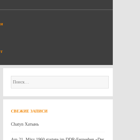
ки
т
Найти:
СВЕЖИЕ ЗАПИСИ
Chatyn Хатынь
Am 21. März 1960 startete im DDR-Fernsehen «Der