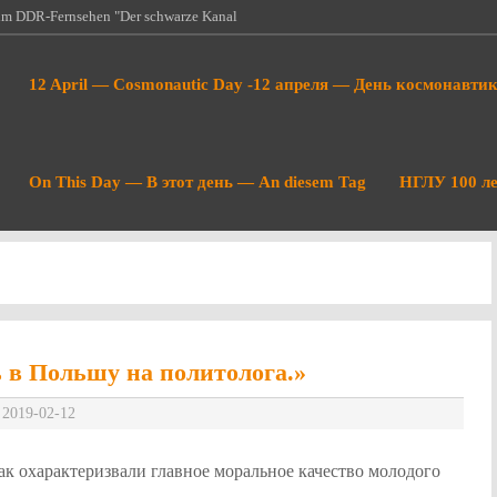
 im DDR-Fernsehen "Der schwarze Kanal
k and Internet - Рождение космонавтики
12 April — Cosmonautic Day -12 апреля — День космонавти
т…
есколько дней назад в Мюнхене
нция по безопасности или как…
 Vor einigen Tagen ist in München die
On This Day — В этот день — An diesem Tag
НГЛУ 100 ле
 zu Ende…
да фашисты и бандеровцы сожгли
 в том…
 в Польшу на политолога.»
2019-02-12
ак охарактеризвали главное моральное качество молодого