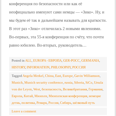
конференция по безопасности или как её
неофициально именуют сами немцы — «Зико». Ну, и
мы будем её так в дальнейшем называть для краткости.
В этот раз «Зико» отличилась 2 новыми явлениями.
Во-первых, эта 55-я конференция по счёту, что почти
равно юбилею. Во-вторых, руководитель…
Posted in
ALL
,
EUROPA - ЕВРОПА
,
GER-POCC
,
GERMANIA
,
HISTORY
,
INFORMATION
,
PHILOSOPHY
,
РОССИЯ
Tagged
Angela Merkel
,
China
,
East
,
Europe
,
Gavin Williamson
,
Munich
,
Munich security conftrence
,
russia
,
Siberia
,
SiCo
,
Ursula
von der Leyen
,
West
,
безопасность
,
Великобритания
,
Германия
,
Европа
,
Китай
,
Мюнхен
,
Мюнхенская конференция
,
немецие
детиь
,
политика
,
Ремарк
,
Россия
,
Сибирь
,
шёлковый путь
Leave a comment