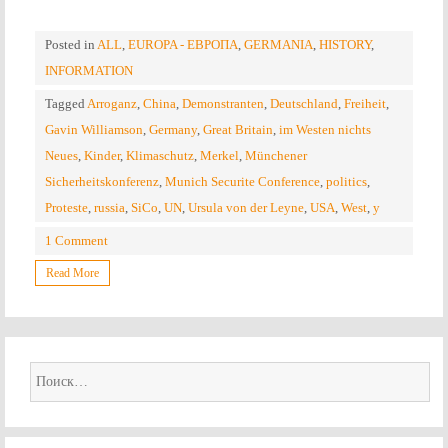
Posted in
ALL
,
EUROPA - ЕВРОПА
,
GERMANIA
,
HISTORY
,
INFORMATION
Tagged
Arroganz
,
China
,
Demonstranten
,
Deutschland
,
Freiheit
,
Gavin Williamson
,
Germany
,
Great Britain
,
im Westen nichts
Neues
,
Kinder
,
Klimaschutz
,
Merkel
,
Münchener
Sicherheitskonferenz
,
Munich Securite Conference
,
politics
,
Proteste
,
russia
,
SiCo
,
UN
,
Ursula von der Leyne
,
USA
,
West
,
y
1 Comment
Read More
Найти: