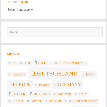
TRANSLATOR
Select Language
▼
Найти:
МЕТКИ
BILD
2;0
AFD
BUNDESTAGSWAHL 2017
DEUTSCHLAND
EAST
COLOGNE
EUROPE
GERMANY
FRANCE
HITLER
III. REICH
INFO WAR
ITALY
KULTUR
MICHEL
MUNICH
MUNICH AGREEMENT