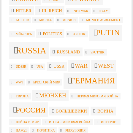
FRANCE
HITLER
III. REICH
INFO WAR
ITALY
KULTUR
MICHEL
MUNICH
MUNICH AGREEMENT
PUTIN
POLITICS
MÜNCHEN
POLITIK
RUSSIA
RUSSLAND
SPUTNIK
WAR
WEST
USSR
UDSSR
USA
ГЕРМАНИЯ
WWI
БРЕСТСКИЙ МИР
МЮНХЕН
ЕВРОПА
ПЕРВАЯ МИРОВАЯ ВОЙНА
РОССИЯ
БОЛЬШЕВИКИ
ВОЙНА
ВОЙНА И МИР
ВТОРАЯ МИРОВАЯ ВОЙНА
ИНТЕРНЕТ
НАРОД
ПОЛИТИКА
РЕВОЛЮЦИЯ