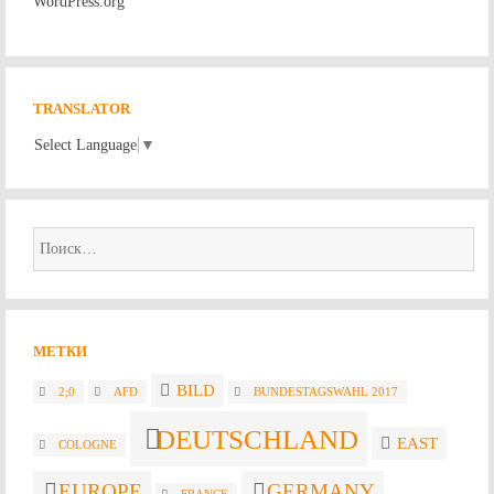
WordPress.org
TRANSLATOR
Select Language
▼
Найти:
МЕТКИ
BILD
2;0
AFD
BUNDESTAGSWAHL 2017
DEUTSCHLAND
EAST
COLOGNE
EUROPE
GERMANY