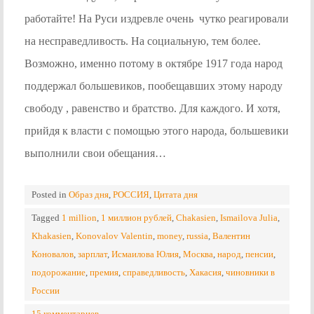
работайте! На Руси издревле очень чутко реагировали
на несправедливость. На социальную, тем более.
Возможно, именно потому в октябре 1917 года народ
поддержал большевиков, пообещавших этому народу
свободу , равенство и братство. Для каждого. И хотя,
прийдя к власти с помощью этого народа, большевики
выполнили свои обещания…
Posted in
Образ дня
,
РОССИЯ
,
Цитата дня
Tagged
1 million
,
1 миллион рублей
,
Chakasien
,
Ismailova Julia
,
Khakasien
,
Konovalov Valentin
,
money
,
russia
,
Валентин
Коновалов
,
зарплат
,
Исмаилова Юлия
,
Москва
,
народ
,
пенсии
,
подорожание
,
премия
,
справедливость
,
Хакасия
,
чиновники в
России
15 комментариев