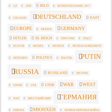
BILD
2;0
AFD
BUNDESTAGSWAHL 2017
DEUTSCHLAND
EAST
COLOGNE
EUROPE
GERMANY
FRANCE
HITLER
III. REICH
INFO WAR
ITALY
KULTUR
MICHEL
MUNICH
MUNICH AGREEMENT
PUTIN
POLITICS
MÜNCHEN
POLITIK
RUSSIA
RUSSLAND
SPUTNIK
WAR
WEST
USSR
UDSSR
USA
ГЕРМАНИЯ
WWI
БРЕСТСКИЙ МИР
МЮНХЕН
ЕВРОПА
ПЕРВАЯ МИРОВАЯ ВОЙНА