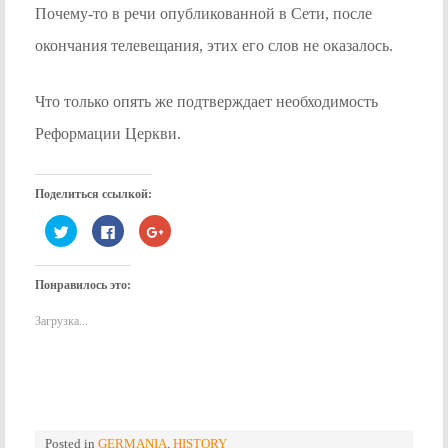
Почему-то в речи опубликованной в Сети, после
окончания телевещания, этих его слов не оказалось.
Что только опять же подтверждает необходимость
Реформации Церкви.
Поделиться ссылкой:
Нажмите,
Нажмите
Нажмите,
чтобы
здесь,
чтобы
поделиться
чтобы
поделиться
на
поделиться
в
Twitter
контентом
Google+
Понравилось это:
(Открывается
на
(Открывается
в
Facebook.
в
новом
(Открывается
новом
Загрузка...
окне)
в
окне)
новом
окне)
Posted in
GERMANIA
,
HISTORY