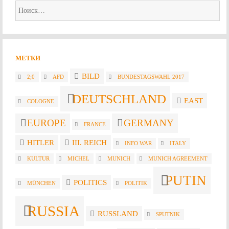
Найти:
МЕТКИ
BILD
2;0
AFD
BUNDESTAGSWAHL 2017
DEUTSCHLAND
EAST
COLOGNE
EUROPE
GERMANY
FRANCE
HITLER
III. REICH
INFO WAR
ITALY
KULTUR
MICHEL
MUNICH
MUNICH AGREEMENT
PUTIN
POLITICS
MÜNCHEN
POLITIK
RUSSIA
RUSSLAND
SPUTNIK