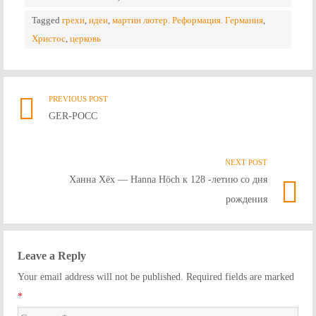
Tagged
грехи
,
идеи
,
мартин лютер. Реформация. Германия
,
Христос
,
церковь
PREVIOUS POST
Previ
Post
GER-РOCC
post
link
navigation
NEXT POST
Nex
Ханна Хёх — Hanna Höch к 128 -летию со дня
Post
рождения
link
Leave a Reply
Your email address will not be published. Required fields are marked
*