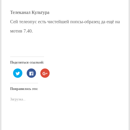
Телеканал Культура
Сей телеопус есть чистейшей попсы-образец да ещё на
мотив 7.40.
Поделиться ссылкой:
Нажмите,
Нажмите
Нажмите,
чтобы
здесь,
чтобы
поделиться
чтобы
поделиться
на
поделиться
в
Twitter
контентом
Google+
Понравилось это:
(Открывается
на
(Открывается
в
Facebook.
в
новом
(Открывается
новом
Загрузка...
окне)
в
окне)
новом
окне)