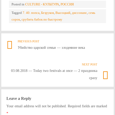
Posted in
CULTURE - КУЛЬТУРА
,
РОССИЯ
Tagged
7. 40. попса
,
Безруков
,
Высоцкий
,
диссонанс
,
семь
сорок
,
срубить бабок по быстрому
PREVIOUS POST
Previ
Post
Убийство царской семьи — злодеяние века
post
link
navigation
NEXT POST
Nex
03.08.2018 — Today two festivals at once — 2 праздника
Post
сразу
link
Leave a Reply
Your email address will not be published. Required fields are marked
*