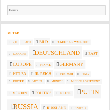
Найти:
МЕТКИ
BILD
2;0
AFD
BUNDESTAGSWAHL 2017
DEUTSCHLAND
EAST
COLOGNE
EUROPE
GERMANY
FRANCE
HITLER
III. REICH
INFO WAR
ITALY
KULTUR
MICHEL
MUNICH
MUNICH AGREEMENT
PUTIN
POLITICS
MÜNCHEN
POLITIK
RUSSIA
RUSSLAND
SPUTNIK