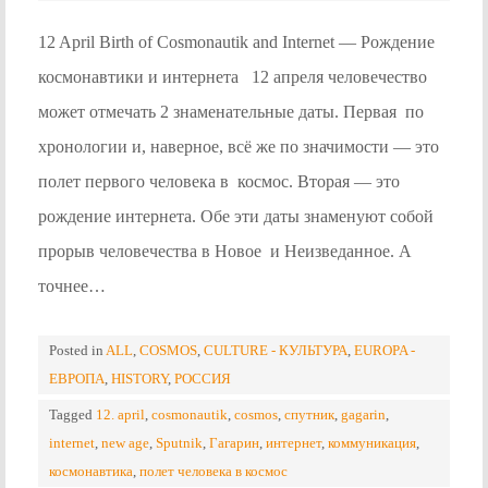
12 April Birth of Cosmonautik and Internet — Рождение
космонавтики и интернета 12 апреля человечество
может отмечать 2 знаменательные даты. Первая по
хронологии и, наверное, всё же по значимости — это
полет первого человека в космос. Вторая — это
рождение интернета. Обе эти даты знаменуют собой
прорыв человечества в Новое и Неизведанное. А
точнее…
Posted in
ALL
,
COSMOS
,
CULTURE - КУЛЬТУРА
,
EUROPA -
ЕВРОПА
,
HISTORY
,
РОССИЯ
Tagged
12. april
,
cosmonautik
,
cosmos
,
cпутник
,
gagarin
,
internet
,
new age
,
Sputnik
,
Гагарин
,
интернет
,
коммуникация
,
космонавтика
,
полет человека в космос