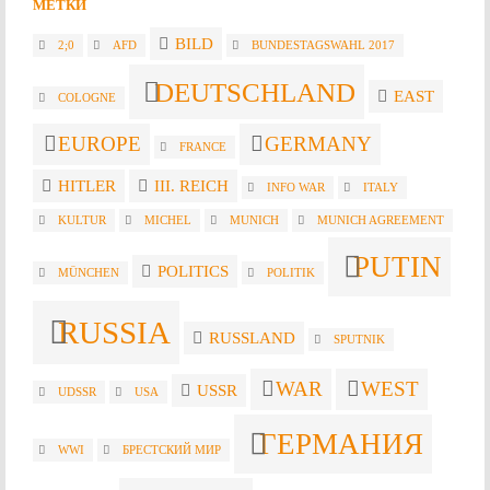
МЕТКИ
BILD
2;0
AFD
BUNDESTAGSWAHL 2017
DEUTSCHLAND
EAST
COLOGNE
EUROPE
GERMANY
FRANCE
HITLER
III. REICH
INFO WAR
ITALY
KULTUR
MICHEL
MUNICH
MUNICH AGREEMENT
PUTIN
POLITICS
MÜNCHEN
POLITIK
RUSSIA
RUSSLAND
SPUTNIK
WAR
WEST
USSR
UDSSR
USA
ГЕРМАНИЯ
WWI
БРЕСТСКИЙ МИР