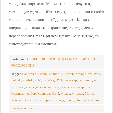
молодёжь, «прикол». Меркантильные девушки,
мечтающие удачно выйти замуж, так говорили о своём
сокровенном желании : «Сделать вуз.» Когда я
впервые услышал это выражение, то недоумевая
переспросил: ВУЗ? При чём тут вуз? Мне тут же, со
снисходительным смешком,…
Posted in
CHROHOBOR - КРОХОБОР
,
EUROPA - ЕВРОПА
,
GER-
POCC
,
РОССИЯ
Tagged
Hannover
,
Milano
,
Minden
,
München
,
Novopolozk
,
Paris
,
Polozk
,
Vitebsk
,
VUZ
,
Витебск
,
ВУЗ
,
Ганновер
,
Германия
,
за
рубежом
,
замуж девки невтерпёж
,
замуж за иностранца
,
Кёльнский собор
,
Криница
,
Ми-5
,
Милан
,
Минден
,
Минск
,
Мюнхен
,
Новоплоцк
,
Париж
,
Полоцк
,
принц
,
Эйфелева башня
Leave a comment