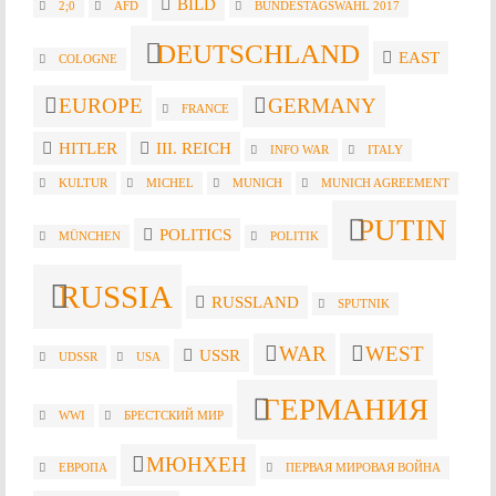
BILD
2;0
AFD
BUNDESTAGSWAHL 2017
DEUTSCHLAND
EAST
COLOGNE
EUROPE
GERMANY
FRANCE
HITLER
III. REICH
INFO WAR
ITALY
KULTUR
MICHEL
MUNICH
MUNICH AGREEMENT
PUTIN
POLITICS
MÜNCHEN
POLITIK
RUSSIA
RUSSLAND
SPUTNIK
WAR
WEST
USSR
UDSSR
USA
ГЕРМАНИЯ
WWI
БРЕСТСКИЙ МИР
МЮНХЕН
ЕВРОПА
ПЕРВАЯ МИРОВАЯ ВОЙНА