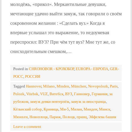
молодёжь, «прикол». Меркантильные девушки,
мечтающие удачно выйти замуж, так говорили о своём
сокровенном желании : «Сделать вуз.» Когда я
впервые услышал это выражение, то недоумевая
переспросил: ВУЗ? При чём тут вуз? Мне тут же, со
снисходительным смешком,…
Posted in
CHROHOBOR - КРОХОБОР
,
EUROPA - ЕВРОПА
,
GER-
POCC
,
РОССИЯ
Tagged
Hannover
,
Milano
,
Minden
,
München
,
Novopolozk
,
Paris
,
Polozk
,
Vitebsk
,
VUZ
,
Витебск
,
ВУЗ
,
Ганновер
,
Германия
,
за
рубежом
,
замуж девки невтерпёж
,
замуж за иностранца
,
Кёльнский собор
,
Криница
,
Ми-5
,
Милан
,
Минден
,
Минск
,
Мюнхен
,
Новоплоцк
,
Париж
,
Полоцк
,
принц
,
Эйфелева башня
Leave a comment