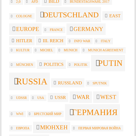
BILD
2;0
AFD
BUNDESTAGSWAHL 2017
DEUTSCHLAND
EAST
COLOGNE
EUROPE
GERMANY
FRANCE
HITLER
III. REICH
INFO WAR
ITALY
KULTUR
MICHEL
MUNICH
MUNICH AGREEMENT
PUTIN
POLITICS
MÜNCHEN
POLITIK
RUSSIA
RUSSLAND
SPUTNIK
WAR
WEST
USSR
UDSSR
USA
ГЕРМАНИЯ
WWI
БРЕСТСКИЙ МИР
МЮНХЕН
ЕВРОПА
ПЕРВАЯ МИРОВАЯ ВОЙНА