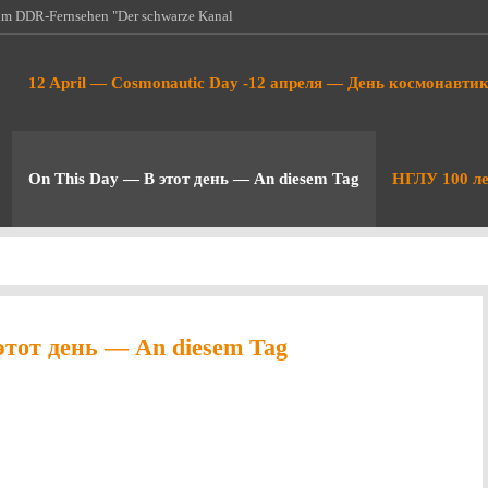
 im DDR-Fernsehen "Der schwarze Kanal
k and Internet - Рождение космонавтики
12 April — Cosmonautic Day -12 апреля — День космонавти
т…
есколько дней назад в Мюнхене
нция по безопасности или как…
 Vor einigen Tagen ist in München die
On This Day — В этот день — An diesem Tag
НГЛУ 100 ле
 zu Ende…
да фашисты и бандеровцы сожгли
 в том…
этот день — An diesem Tag