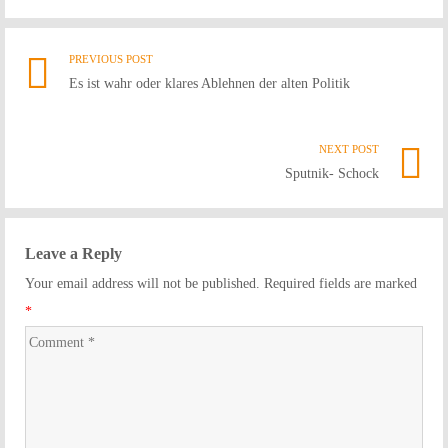
PREVIOUS POST
Previ
Post
Es ist wahr oder klares Ablehnen der alten Politik
post
link
navigation
NEXT POST
Nex
Sputnik- Schock
Post
link
Leave a Reply
Your email address will not be published. Required fields are marked
*
Comment
*