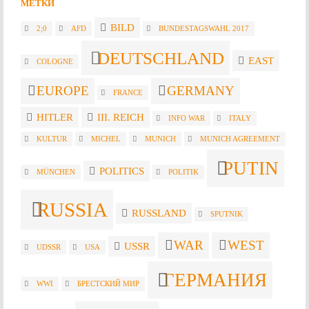
МЕТКИ
BILD
2;0
AFD
BUNDESTAGSWAHL 2017
DEUTSCHLAND
EAST
COLOGNE
EUROPE
GERMANY
FRANCE
HITLER
III. REICH
INFO WAR
ITALY
KULTUR
MICHEL
MUNICH
MUNICH AGREEMENT
PUTIN
POLITICS
MÜNCHEN
POLITIK
RUSSIA
RUSSLAND
SPUTNIK
WAR
WEST
USSR
UDSSR
USA
ГЕРМАНИЯ
WWI
БРЕСТСКИЙ МИР