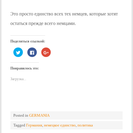
Это просто единство всех тех немцев, которые хотят
остаться прежде всего немцами.
Поделиться ссылкой:
Нажмите,
Нажмите
Нажмите,
чтобы
здесь,
чтобы
поделиться
чтобы
поделиться
на
поделиться
в
Twitter
контентом
Google+
Понравилось это:
(Открывается
на
(Открывается
в
Facebook.
в
новом
(Открывается
новом
Загрузка...
окне)
в
окне)
новом
окне)
Posted in
GERMANIA
Tagged
Германия
,
немецкое единство
,
политика